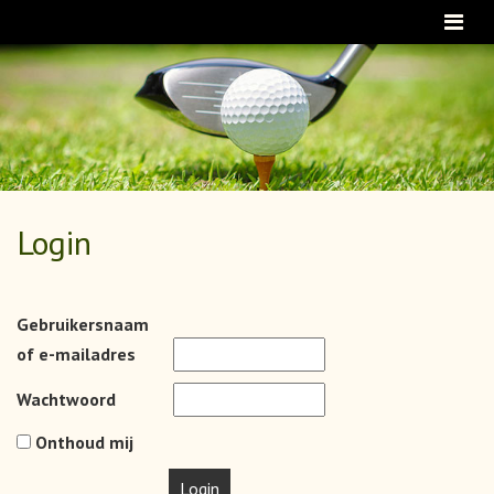
About NGV
Inloggen
Login
Gebruikersnaam
of e-mailadres
Wachtwoord
Onthoud mij